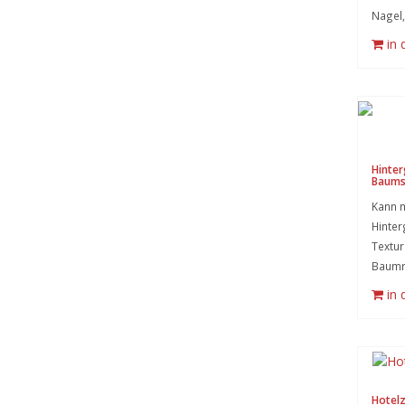
Nagel,
in
Hinter
Baum
Kann m
Hinter
Textu
Baumr
in
Hotel