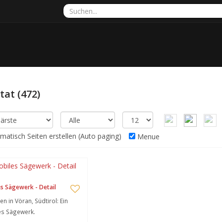
ltat
(472)
atisch Seiten erstellen (Auto paging)
Menue
s Sägewerk - Detail
n in Vöran, Südtirol: Ein
es Sägewerk.