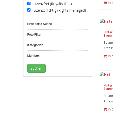
in
Lizenzfrei (Royalty free)
Lizenzpflichtig (Rights managed)
Erweiterte Suche
Hinter
Foto Filter
Baumr
Baumr
Kategorien
Altfass
in
Lightbox
Hinter
Baumr
Baumr
Altfass
in