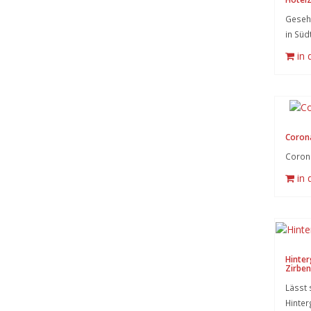
Gesehe
in Süd
in
Corona
Corona
in
Hinter
Zirben
Lässt 
Hinte