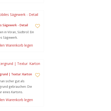
s Sägewerk - Detail
n in Vöran, Südtirol: Ein
es Sägewerk.
 den Warenkorb legen
grund | Textur: Karton
an sicher gut als
grund gebrauchen: Die
ur eines Kartons.
 den Warenkorb legen