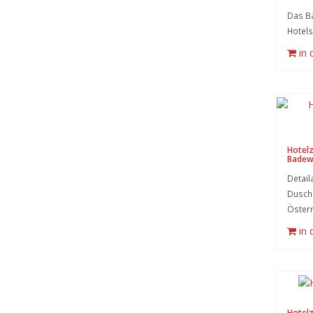
Das B
Hotels
in
Hotel
Badew
Detai
Dusche
Österr
in
Hotel