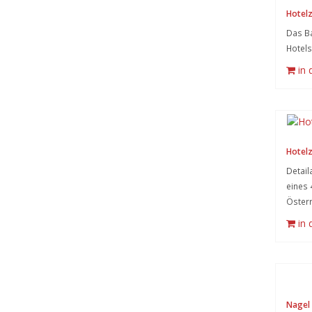
Hotel
Das B
Hotels
in
Hotel
Detai
eines 
Österr
in
Nagel