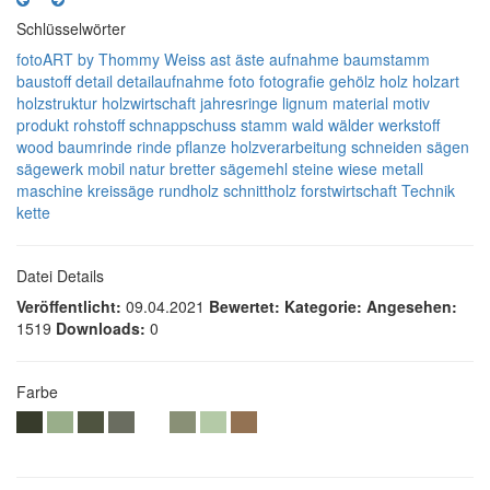
Schlüsselwörter
fotoART by Thommy Weiss
ast
äste
aufnahme
baumstamm
baustoff
detail
detailaufnahme
foto
fotografie
gehölz
holz
holzart
holzstruktur
holzwirtschaft
jahresringe
lignum
material
motiv
produkt
rohstoff
schnappschuss
stamm
wald
wälder
werkstoff
wood
baumrinde
rinde
pflanze
holzverarbeitung
schneiden
sägen
sägewerk
mobil
natur
bretter
sägemehl
steine
wiese
metall
maschine
kreissäge
rundholz
schnittholz
forstwirtschaft
Technik
kette
Datei Details
Veröffentlicht:
09.04.2021
Bewertet:
Kategorie:
Angesehen:
1519
Downloads:
0
Farbe