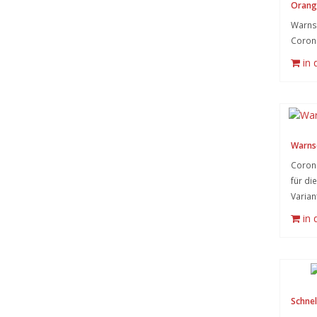
Orang
Warnsy
Coron
in
Warnsc
Corona
für die
Varian
in
Schnell