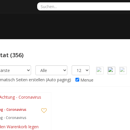
ltat
(356)
atisch Seiten erstellen (Auto paging)
Menue
g - Coronavirus
g - Coronavirus
 den Warenkorb legen