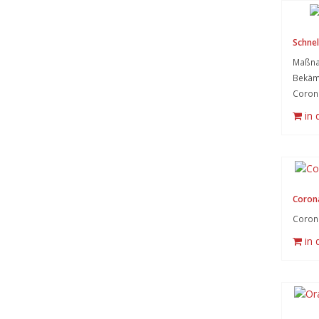
Schnel
Maßna
Bekämp
Corona
in
Coron
Coron
in