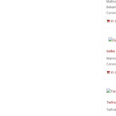
Maßna
Bekämp
Corona
in
Gelbe 
Warnsy
Coron
in
Tiefro
Tiefro