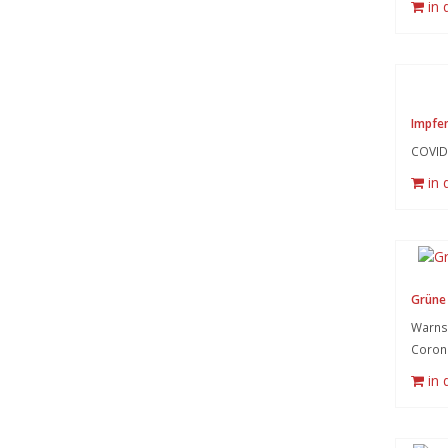
in
Impfe
COVID
in
Grüne 
Warnsy
Coron
in