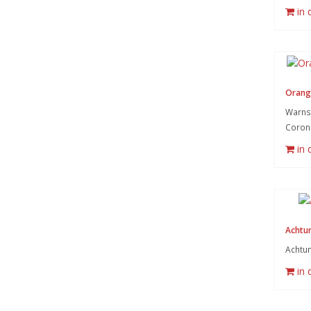
in
Orang
Warnsy
Coron
in
Achtun
Achtun
in