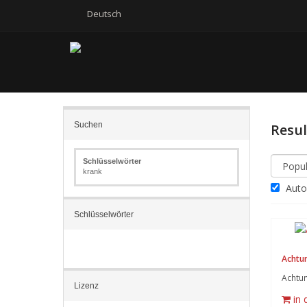
Deutsch
Suchen
Resu
Schlüsselwörter
krank
Autom
Schlüsselwörter
Achtun
Achtun
Lizenz
in