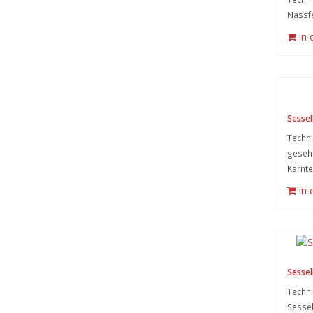
Nassfe
in
Sessell
Techni
gesehe
Kärnte
in
Sessell
Techni
Sessel