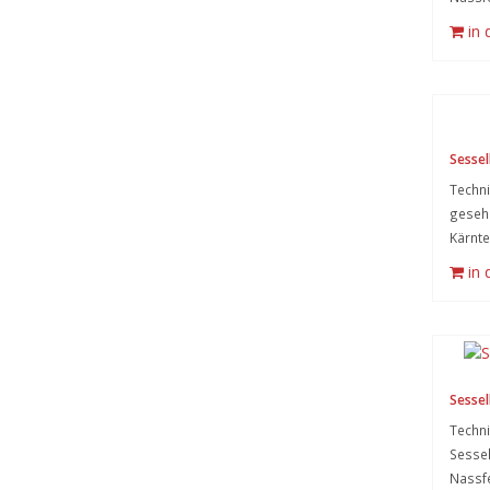
in
Sessell
Techni
gesehe
Kärnte
in
Sessell
Techni
Sessel
Nassfe