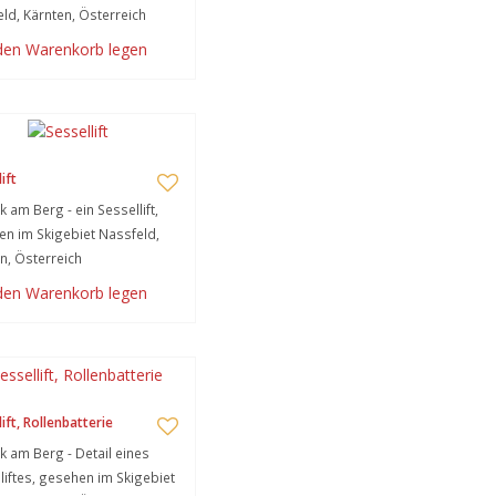
ld, Kärnten, Österreich
 den Warenkorb legen
ift
k am Berg - ein Sessellift,
n im Skigebiet Nassfeld,
n, Österreich
 den Warenkorb legen
ift, Rollenbatterie
k am Berg - Detail eines
liftes, gesehen im Skigebiet