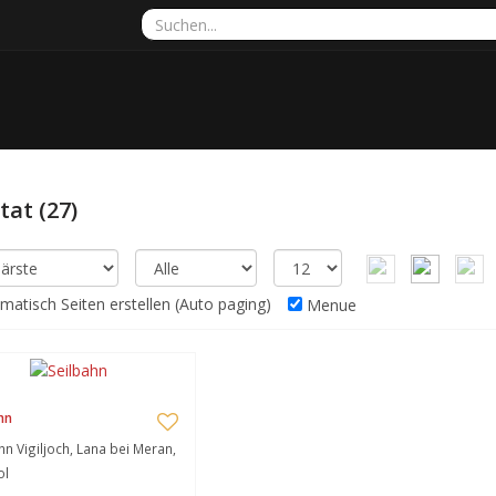
ltat
(27)
atisch Seiten erstellen (Auto paging)
Menue
hn
hn Vigiljoch, Lana bei Meran,
ol