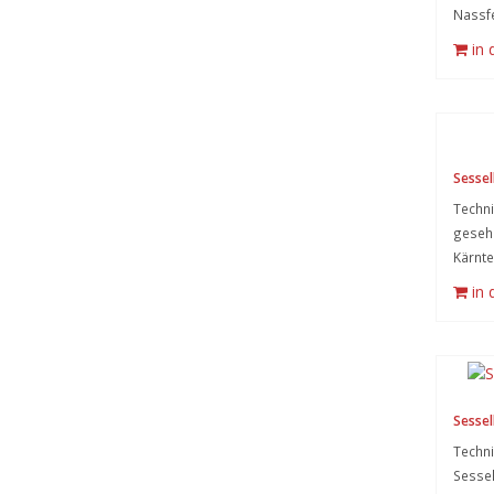
Nassfe
in
Sessell
Techni
gesehe
Kärnte
in
Sessell
Techni
Sessel