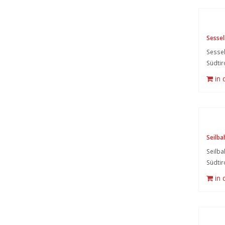
Sessell
Sessel
Südtir
in
Seilba
Seilba
Südtir
in