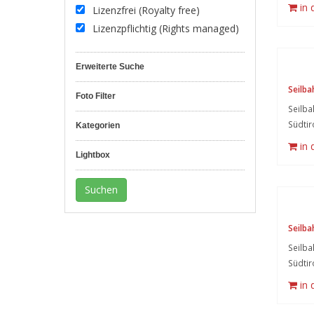
in
Lizenzfrei (Royalty free)
Lizenzpflichtig (Rights managed)
Erweiterte Suche
Seilba
Foto Filter
Seilba
Südtir
Kategorien
in
Lightbox
Seilba
Seilba
Südtir
in