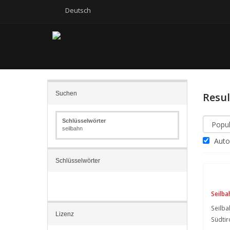
Deutsch
Suchen
Resu
Schlüsselwörter
seilbahn
Autom
Schlüsselwörter
Seilba
Seilba
Lizenz
Südtir