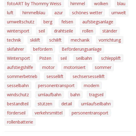
fotoART by Thommy Weiss
himmel
wolken
blau
luft
himmelblau
azur
schönes wetter
umwelt
umweltschutz
berg
felsen
aufstiegsanlage
wintersport
seil
drahtseile
rollen
ständer
technik
skilift
schilift
mechanik
vorrichtung
skifahrer
befördern
Beförderungsanlage
Wintersport
Pisten
seil
seilbahn
schlepplift
aufstiegshilfe
motor
motorisiert
sommer
sommerbetrieb
sessellift
sechsersessellift
sesselbahn
personentransport
modern
windschutz
umlaufbahn
bahn
tragseil
bestandteil
stützen
detail
umlaufseilbahn
förderseil
verkehrsmittel
personentransport
rollenbatterie