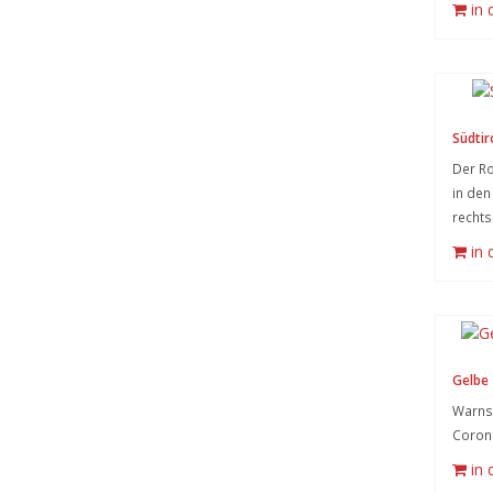
in
Südtir
Der Ro
in den
rechts
in
Gelbe 
Warnsy
Coron
in