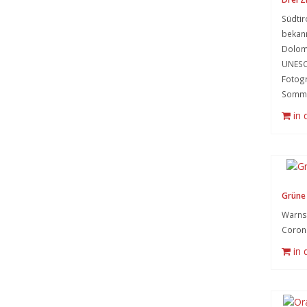
Südtir
bekann
Dolom
UNESC
Fotogr
Somme
in
Grüne 
Warnsy
Coron
in