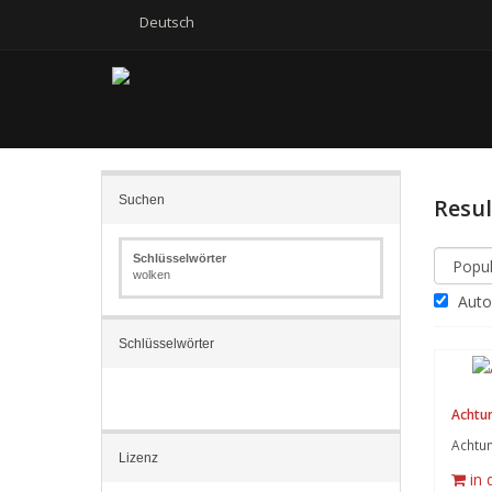
Deutsch
Suchen
Resu
Schlüsselwörter
wolken
Autom
Schlüsselwörter
Achtun
Achtun
Lizenz
in