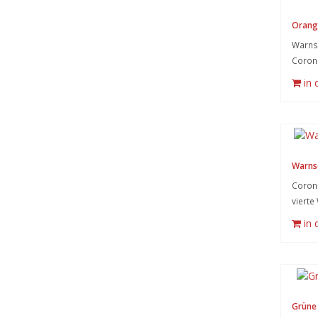
Orang
Warnsy
Coron
in
Warnsc
Corona
vierte 
in
Grüne 