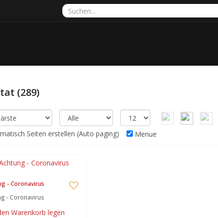
ltat
(289)
atisch Seiten erstellen (Auto paging)
Menue
g - Coronavirus
g - Coronavirus
 den Warenkorb legen