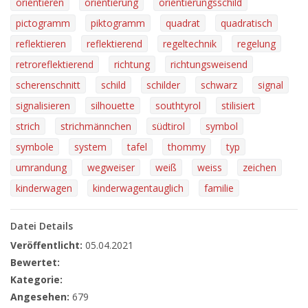
orientieren
orientierung
orientierungsschild
pictogramm
piktogramm
quadrat
quadratisch
reflektieren
reflektierend
regeltechnik
regelung
retroreflektierend
richtung
richtungsweisend
scherenschnitt
schild
schilder
schwarz
signal
signalisieren
silhouette
southtyrol
stilisiert
strich
strichmännchen
südtirol
symbol
symbole
system
tafel
thommy
typ
umrandung
wegweiser
weiß
weiss
zeichen
kinderwagen
kinderwagentauglich
familie
Datei Details
Veröffentlicht:
05.04.2021
Bewertet:
Kategorie:
Angesehen:
679