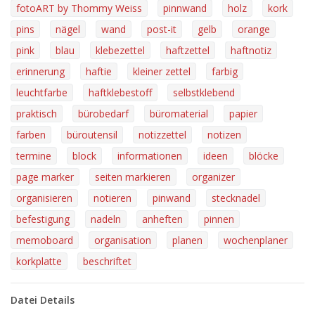
fotoART by Thommy Weiss
pinnwand
holz
kork
pins
nägel
wand
post-it
gelb
orange
pink
blau
klebezettel
haftzettel
haftnotiz
erinnerung
haftie
kleiner zettel
farbig
leuchtfarbe
haftklebestoff
selbstklebend
praktisch
bürobedarf
büromaterial
papier
farben
büroutensil
notizzettel
notizen
termine
block
informationen
ideen
blöcke
page marker
seiten markieren
organizer
organisieren
notieren
pinwand
stecknadel
befestigung
nadeln
anheften
pinnen
memoboard
organisation
planen
wochenplaner
korkplatte
beschriftet
Datei Details