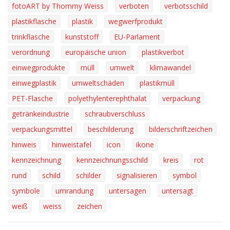
fotoART by Thommy Weiss
verboten
verbotsschild
plastikflasche
plastik
wegwerfprodukt
trinkflasche
kunststoff
EU-Parlament
verordnung
europäische union
plastikverbot
einwegprodukte
müll
umwelt
klimawandel
einwegplastik
umweltschäden
plastikmüll
PET-Flasche
polyethylenterephthalat
verpackung
getränkeindustrie
schraubverschluss
verpackungsmittel
beschilderung
bilderschriftzeichen
hinweis
hinweistafel
icon
ikone
kennzeichnung
kennzeichnungsschild
kreis
rot
rund
schild
schilder
signalisieren
symbol
symbole
umrandung
untersagen
untersagt
weiß
weiss
zeichen