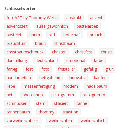
Schlüsselwörter
fotoART by Thommy Weiss
abstrakt
advent
adventszeit
außergewöhnlich
bastelarbeit
bastelei
baum
bild
botschaft
brauch
brauchtum
braun
christbaum
christbaumschmuck
christen
christfest
christi
darstellung
deutschland
emotional
farbe
farbig
fest
foto
freisteller
gefällig
grün
handarbeiten
heiligabend
innovativ
kaufen
liebe
massenfertigung
modern
nadelbaum
nett
photoshop
pictogramm
piktogramm
schmücken
stern
stilisiert
tanne
tannenbaum
thommy
tradition
vorweihnachtszeit
weihnachten
weihnachtlich