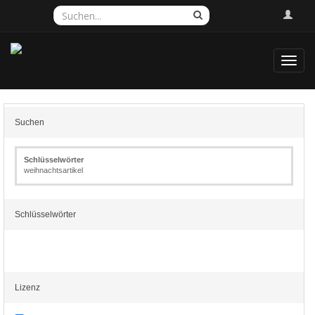
Toggl
navig
Suchen
Schlüsselwörter
weihnachtsartikel
Schlüsselwörter
Lizenz