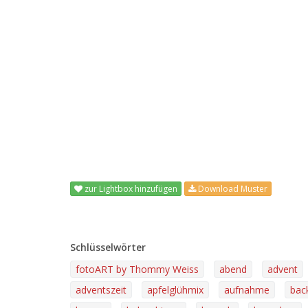
zur Lightbox hinzufügen
Download Muster
Schlüsselwörter
fotoART by Thommy Weiss
abend
advent
adventszeit
apfelglühmix
aufnahme
bac