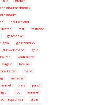
bild
brauch
christbaumschmuck
indlesmarkt
ren
deutschland
eilbieten
fest
festliche
geschenke
kugeln
glasschmuck
glühweinmarkt
gold
kaufen
kaufrausch
kugeln
laterne
ichterketten
markt
ng
menschen
thimmel
preis
punch
eligion
rot
rummel
schnappschuss
silber