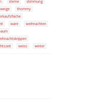
n
sterne
stimmung
zweige
thommy
erkaufsfläche
it
ware
weihnachten
baum
eihnachtskrippen
htszeit
weiss
winter