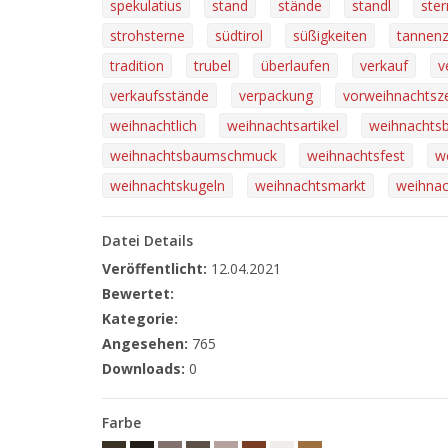
spekulatius
stand
stände
standl
ster
strohsterne
südtirol
süßigkeiten
tannen
tradition
trubel
überlaufen
verkauf
v
verkaufsstände
verpackung
vorweihnachtsze
weihnachtlich
weihnachtsartikel
weihnachts
weihnachtsbaumschmuck
weihnachtsfest
w
weihnachtskugeln
weihnachtsmarkt
weihnac
Datei Details
Veröffentlicht:
12.04.2021
Bewertet:
Kategorie:
Angesehen:
765
Downloads:
0
Farbe