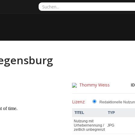
egensburg
Thommy Weiss
ID
Lizenz:
Redaktionelle Nutzu
TITEL
TYP
Nutzung mit
Urhebernennung /
JPG
zeitlich unbegrenzt