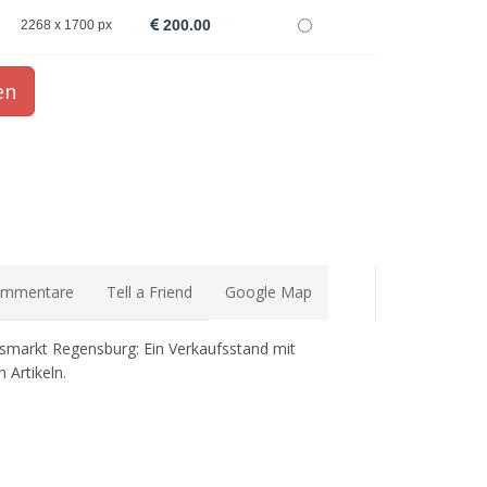
200.00
2268 x 1700 px
mmentare
Tell a Friend
Google Map
markt Regensburg: Ein Verkaufsstand mit
 Artikeln.