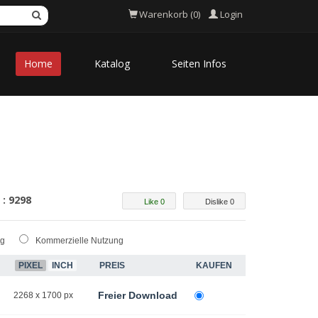
Login
Warenkorb (0)
Home
Katalog
Seiten Infos
 : 9298
Like 0
Dislike 0
ng
Kommerzielle Nutzung
PIXEL
INCH
PREIS
KAUFEN
Freier Download
2268 x 1700 px