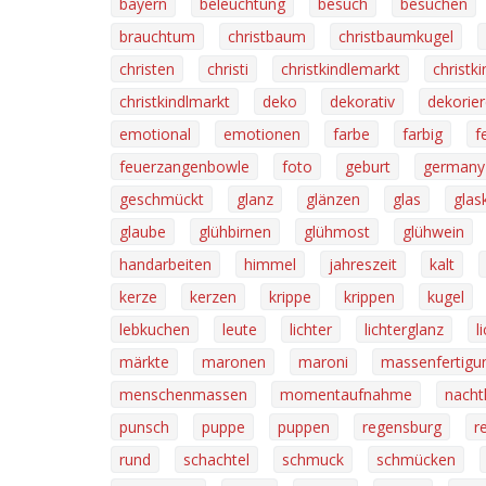
bayern
beleuchtung
besuch
besuchen
brauchtum
christbaum
christbaumkugel
christen
christi
christkindlemarkt
christk
christkindlmarkt
deko
dekorativ
dekorie
emotional
emotionen
farbe
farbig
f
feuerzangenbowle
foto
geburt
germany
geschmückt
glanz
glänzen
glas
glas
glaube
glühbirnen
glühmost
glühwein
handarbeiten
himmel
jahreszeit
kalt
kerze
kerzen
krippe
krippen
kugel
lebkuchen
leute
lichter
lichterglanz
l
märkte
maronen
maroni
massenfertigu
menschenmassen
momentaufnahme
nach
punsch
puppe
puppen
regensburg
r
rund
schachtel
schmuck
schmücken