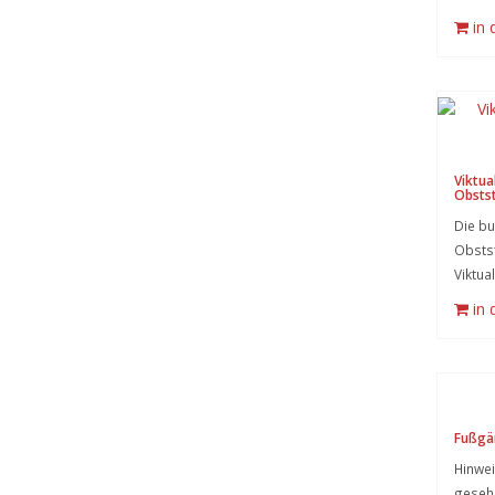
in
Viktua
Obsts
Die bu
Obsts
Viktua
in
Fußgä
Hinwei
gesehe