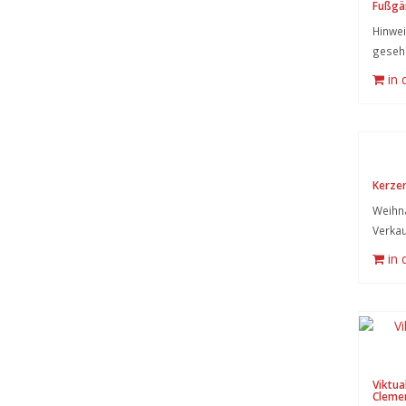
Fußgä
Hinwei
geseh
in
Kerze
Weihn
Verkau
in
Viktua
Cleme