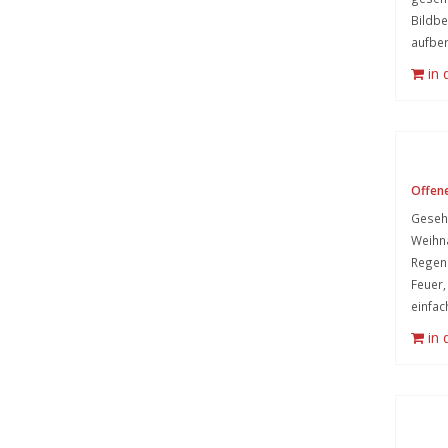
Bildb
aufber
in
Offene
Geseh
Weihna
Regen
Feuer
einfac
in