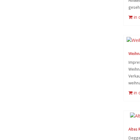
Hinwei
geseh
in
Weihn
Impre
Weihn
Verkau
weihna
in
Altes
Deggen