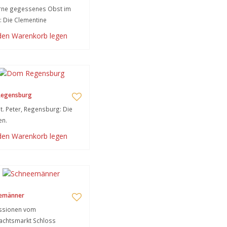
erne gegessenes Obst im
: Die Clementine
 den Warenkorb legen
egensburg
. Peter, Regensburg: Die
en.
 den Warenkorb legen
emänner
ssionen vom
achtsmarkt Schloss