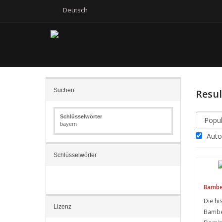
Deutsch
Suchen
Resu
Schlüsselwörter
bayern
Autom
Schlüsselwörter
Bamber
Die hi
Lizenz
Bamber