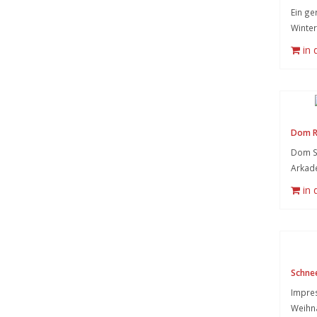
Ein g
Winter
in
Dom R
Dom St
Arkad
in
Schne
Impre
Weihn