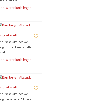
ikanerstraße
 den Warenkorb legen
g - Altstadt
storische Altstadt von
rg: Dominikanerstraße,
kerla
 den Warenkorb legen
g - Altstadt
storische Altstadt von
g: Teilansicht "Untere
e"