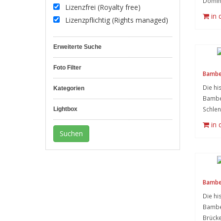
Domin
Lizenzfrei (Royalty free)
in
Lizenzpflichtig (Rights managed)
Erweiterte Suche
Foto Filter
Bamber
Die hi
Kategorien
Bambe
Schlen
Lightbox
in
Bamber
Die hi
Bamber
Brück