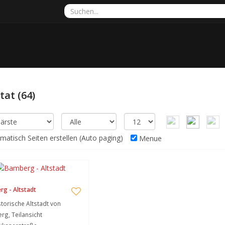
ltat
(64)
atisch Seiten erstellen (Auto paging)
Menue
g - Altstadt
storische Altstadt von
g, Teilansicht