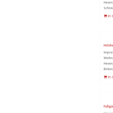
Hexena
Schne
in
Holzk
Impre
Weihn
Hexen
Birke
in
Fußgä