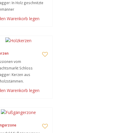
gger: In Holz geschnitzte
emänner
 den Warenkorb legen
erzen
ssionen vom
achtsmarkt Schloss
agger: Kerzen aus
nholzstämmen.
 den Warenkorb legen
ngerzone