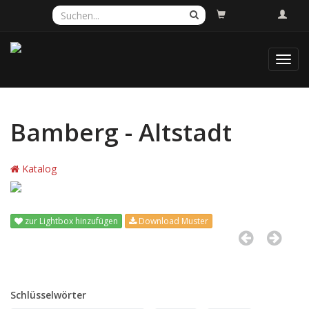
Toggl
navig
Bamberg - Altstadt
Katalog
zur Lightbox hinzufügen
Download Muster
Schlüsselwörter