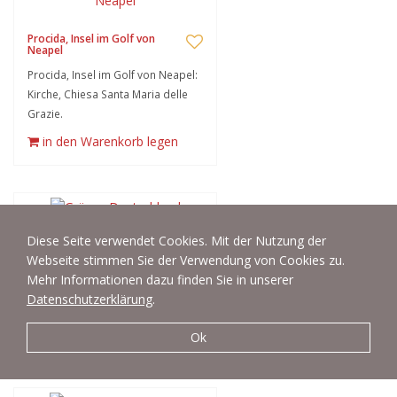
Procida, Insel im Golf von
Neapel
Procida, Insel im Golf von Neapel:
Kirche, Chiesa Santa Maria delle
Grazie.
in den Warenkorb legen
Diese Seite verwendet Cookies. Mit der Nutzung der
Grünes Deutschland
Webseite stimmen Sie der Verwendung von Cookies zu.
Symbolbild zum Thema grünes
Mehr Informationen dazu finden Sie in unserer
Deutschland, Klimaschutz,
Datenschutzerklärung
.
Energiewende
in den Warenkorb legen
Ok