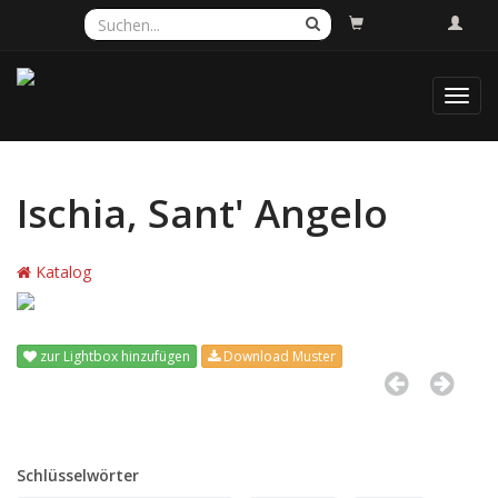
Toggl
navig
Ischia, Sant' Angelo
Katalog
zur Lightbox hinzufügen
Download Muster
Schlüsselwörter