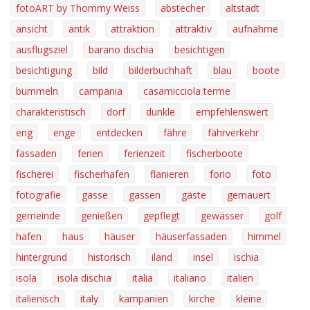
fotoART by Thommy Weiss
abstecher
altstadt
ansicht
antik
attraktion
attraktiv
aufnahme
ausflugsziel
barano dischia
besichtigen
besichtigung
bild
bilderbuchhaft
blau
boote
bummeln
campania
casamicciola terme
charakteristisch
dorf
dunkle
empfehlenswert
eng
enge
entdecken
fähre
fährverkehr
fassaden
ferien
ferienzeit
fischerboote
fischerei
fischerhafen
flanieren
forio
foto
fotografie
gasse
gassen
gäste
gemauert
gemeinde
genießen
gepflegt
gewässer
golf
hafen
haus
häuser
häuserfassaden
himmel
hintergrund
historisch
iland
insel
ischia
isola
isola dischia
italia
italiano
italien
italienisch
italy
kampanien
kirche
kleine