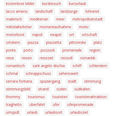
kostenlose bilder
kurzbesuch
kurzurlaub
lacco ameno
landschaft
landzunge
lohnend
malerisch
mediterran
meer
metropolitanstadt
mittelalterlicher
momentaufnahme
motiv
motorboot
napoli
neapel
ort
ortschaft
ortskern
piazza
piazzetta
pittoreske
platz
ponte
porto
pozzuoli
promenade
region
reise
reisen
reiseziel
reizvoll
romantik
romantisch
sant angelo dischia
schiff
schlendern
schmal
schnappschuss
sehenswert
serrara fontana
spaziergang
stadt
stimmung
stimmungsbild
strand
süden
süditalien
thommy
tourismus
touristen
touristenattraktion
traghetto
überfahrt
ufer
uferpromenade
umspült
urlaub
urlaubsort
urlaubsziel