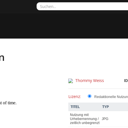
en
Thommy Weiss
ID
Lizenz:
Redaktionelle Nutzu
TITEL
TYP
Nutzung mit
Urhebernennung /
JPG
zeitlich unbegrenzt