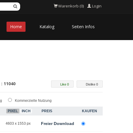
Login
Warenkorb (0)
Home
Katalog
Seiten Infos
 : 11040
Like 0
Dislike 0
ng
Kommerzielle Nutzung
PIXEL
INCH
PREIS
KAUFEN
Freier Download
4603 x 1553 px