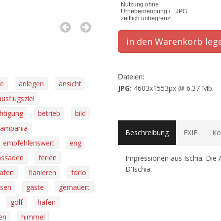
Nutzung ohne
Urhebernennung /
JPG
zeitlich unbegrenzt
Dateien:
ge
anlegen
ansicht
JPG:
4603x1553px @ 6.37 Mb.
ausflugsziel
htigung
betrieb
bild
campania
Beschreibung
EXIF
Ko
empfehlenswert
eng
assaden
ferien
Impressionen aus Ischia: Die
D'Ischia.
hafen
flanieren
forio
sen
gäste
gemauert
golf
hafen
en
himmel