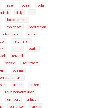
insel
ischia
isola
ienisch
italy
kai
lacco ameno
malerisch
mediterran
ttelalterlicher
mole
poli
naturhafen
eske
ponte
porto
ziel
reizvoll
schiffe
schifffahrt
dern
schmal
errara fontana
bild
strand
süden
touristenattraktion
umspült
urlaub
mt
vor anker
vulkan