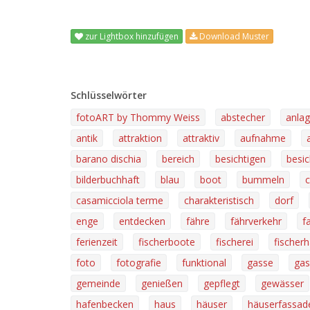
zur Lightbox hinzufügen
Download Muster
Schlüsselwörter
fotoART by Thommy Weiss
abstecher
anla
antik
attraktion
attraktiv
aufnahme
barano dischia
bereich
besichtigen
besic
bilderbuchhaft
blau
boot
bummeln
casamicciola terme
charakteristisch
dorf
enge
entdecken
fähre
fährverkehr
f
ferienzeit
fischerboote
fischerei
fischer
foto
fotografie
funktional
gasse
gas
gemeinde
genießen
gepflegt
gewässer
hafenbecken
haus
häuser
häuserfassad