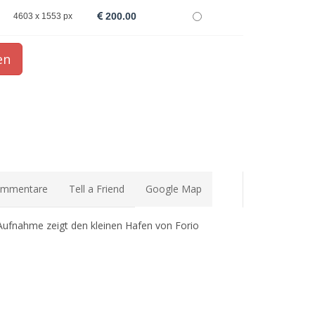
200.00
4603 x 1553 px
mmentare
Tell a Friend
Google Map
 Aufnahme zeigt den kleinen Hafen von Forio