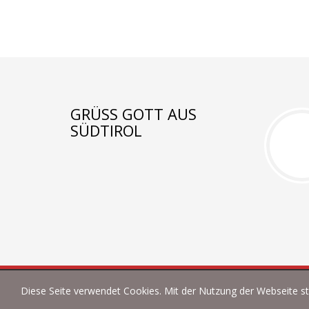
GRÜSS GOTT AUS S
ÜDTIROL
Diese Seite verwendet Cookies. Mit der Nutzung der Webseite s
© 2022 | fotoart by Thommy & Sabine Weiss - Alle R