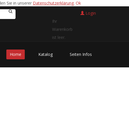
en Sie in unserer
Datenschutzerklärung
.
Ok
Login
Ihr
Warenkorb
ist leer.
Home
Katalog
Seiten Infos