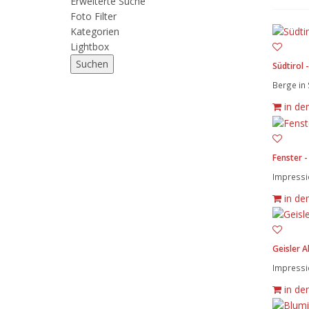
Erweiterte Suche
Foto Filter
Kategorien
Lightbox
Südtirol -
Berge in 
in de
Fenster -
Impressio
in de
Geisler A
Impressio
in de