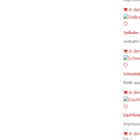
in de
Seilbahn
Seilbahn 
in de
Schindel
Relikt au
in de
Dachfens
Impressio
in de