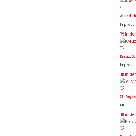
Abendst
Impressio
in de
Kreuz, S
Impressio
in de
St.-Vigili
Kirchlein
in de