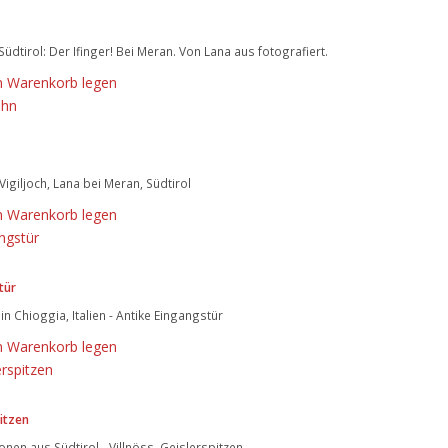
Südtirol: Der Ifinger! Bei Meran. Von Lana aus fotografiert.
n Warenkorb legen
Vigiljoch, Lana bei Meran, Südtirol
n Warenkorb legen
tür
n Chioggia, Italien - Antike Eingangstür
n Warenkorb legen
itzen
nen aus Südtirol - Villnöss, Geislerspitzen