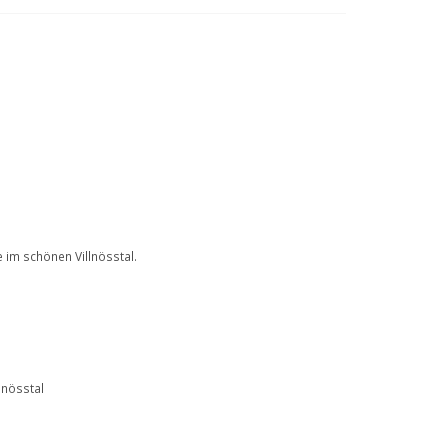
 im schönen Villnösstal.
lnösstal