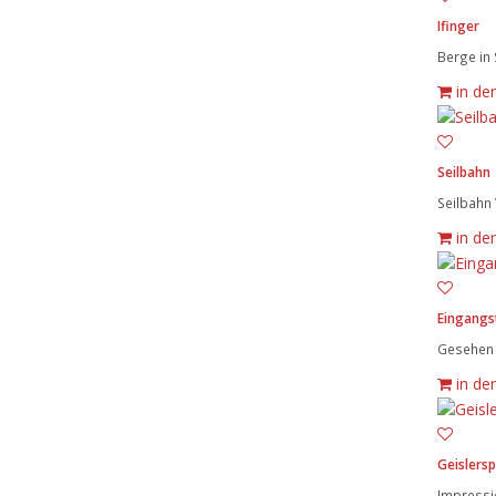
Ifinger
Berge in 
in de
Seilbahn
Seilbahn 
in de
Eingangs
Gesehen i
in de
Geislersp
Impressio