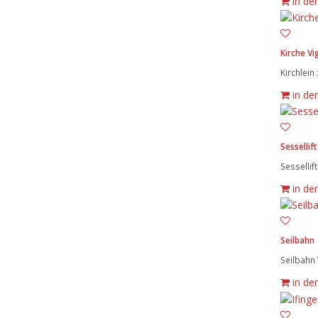
in de
Kirche Vi
Kirchlein
in de
Sessellift
Sessellif
in de
Seilbahn
Seilbahn 
in de