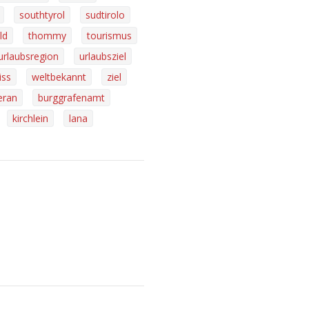
southtyrol
sudtirolo
ld
thommy
tourismus
urlaubsregion
urlaubsziel
iss
weltbekannt
ziel
ran
burggrafenamt
kirchlein
lana