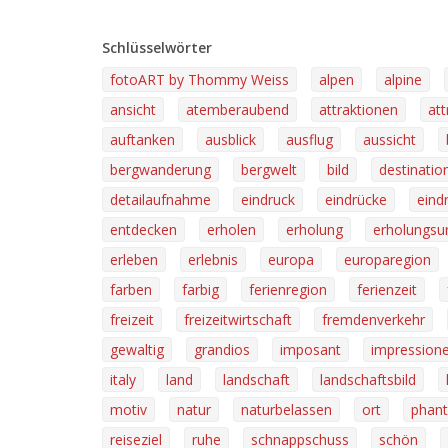
Schlüsselwörter
fotoART by Thommy Weiss
alpen
alpine
ansicht
atemberaubend
attraktionen
att
auftanken
ausblick
ausflug
aussicht
bergwanderung
bergwelt
bild
destinatio
detailaufnahme
eindruck
eindrücke
eind
entdecken
erholen
erholung
erholungsu
erleben
erlebnis
europa
europaregion
farben
farbig
ferienregion
ferienzeit
freizeit
freizeitwirtschaft
fremdenverkehr
gewaltig
grandios
imposant
impression
italy
land
landschaft
landschaftsbild
motiv
natur
naturbelassen
ort
phant
reiseziel
ruhe
schnappschuss
schön