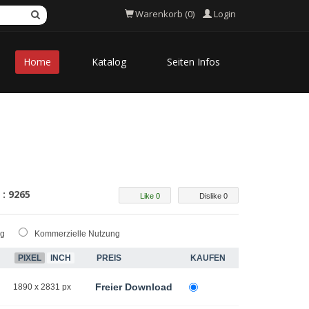
Login
Warenkorb (0)
Home
Katalog
Seiten Infos
 : 9265
Like 0
Dislike 0
ng
Kommerzielle Nutzung
PIXEL
INCH
PREIS
KAUFEN
Freier Download
1890 x 2831 px