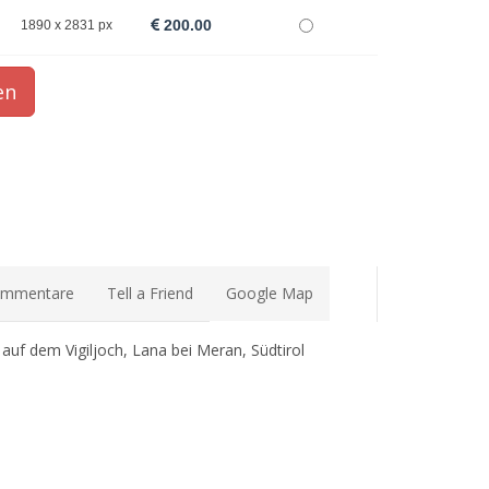
200.00
1890 x 2831 px
mmentare
Tell a Friend
Google Map
, auf dem Vigiljoch, Lana bei Meran, Südtirol