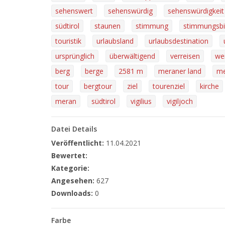
sehenswert
sehenswürdig
sehenswürdigkeit
südtirol
staunen
stimmung
stimmungsbi
touristik
urlaubsland
urlaubsdestination
ursprünglich
überwältigend
verreisen
we
berg
berge
2581 m
meraner land
me
tour
bergtour
ziel
tourenziel
kirche
meran
südtirol
vigilius
vigiljoch
Datei Details
Veröffentlicht:
11.04.2021
Bewertet:
Kategorie:
Angesehen:
627
Downloads:
0
Farbe