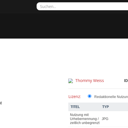
Thommy Weiss
ID
Lizenz:
Redaktionelle Nutzu
TITEL
TYP
Nutzung mit
Urhebernennung /
JPG
zeitlich unbegrenzt