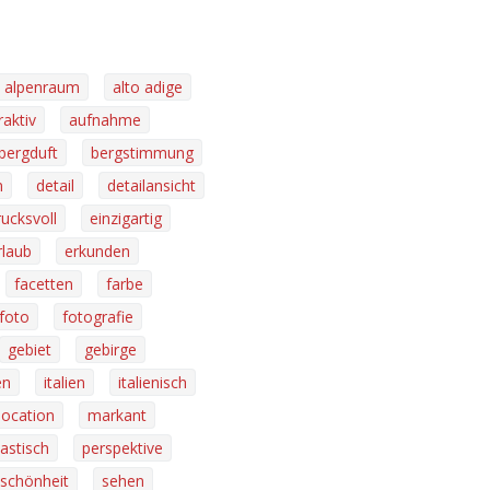
alpenraum
alto adige
raktiv
aufnahme
bergduft
bergstimmung
n
detail
detailansicht
rucksvoll
einzigartig
rlaub
erkunden
facetten
farbe
foto
fotografie
gebiet
gebirge
en
italien
italienisch
location
markant
astisch
perspektive
schönheit
sehen