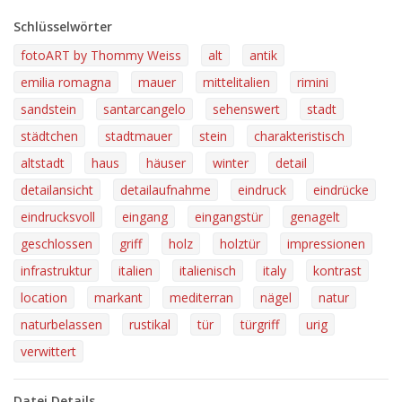
Schlüsselwörter
fotoART by Thommy Weiss
alt
antik
emilia romagna
mauer
mittelitalien
rimini
sandstein
santarcangelo
sehenswert
stadt
städtchen
stadtmauer
stein
charakteristisch
altstadt
haus
häuser
winter
detail
detailansicht
detailaufnahme
eindruck
eindrücke
eindrucksvoll
eingang
eingangstür
genagelt
geschlossen
griff
holz
holztür
impressionen
infrastruktur
italien
italienisch
italy
kontrast
location
markant
mediterran
nägel
natur
naturbelassen
rustikal
tür
türgriff
urig
verwittert
Datei Details