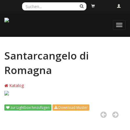
Toggl
navig
Santarcangelo di
Romagna
Katalog
zur Lightbox hinzufügen
Download Muster