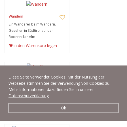
Wandern
Ein Wanderer beim Wandern.
Gesehen in Südtirol auf der
Rodenecker Alm
in den Warenkorb legen
Diese Seite verwendet Cookies. Mit der Nutzung der
Hotelflur
Webseite stimmen Sie der Verwendung von Cookies zu.
Gesehen in einem Hotel in
Mehr Informationen dazu finden Sie in unserer
Österreich: Hotelflur, Flur, Gang zu
Datenschutzerklärung
.
den Hotelzimmern.
in den Warenkorb legen
Ok