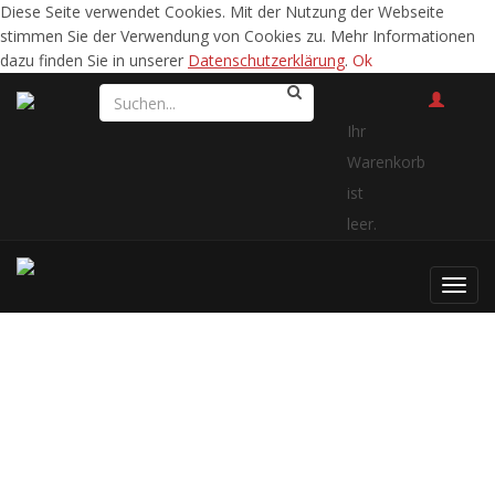
Diese Seite verwendet Cookies. Mit der Nutzung der Webseite
stimmen Sie der Verwendung von Cookies zu. Mehr Informationen
dazu finden Sie in unserer
Datenschutzerklärung
.
Ok
Ihr
Warenkorb
ist
leer.
Toggl
navig
Abendstimmung -
Dolomiten
Abendstimmung -
Dolomiten