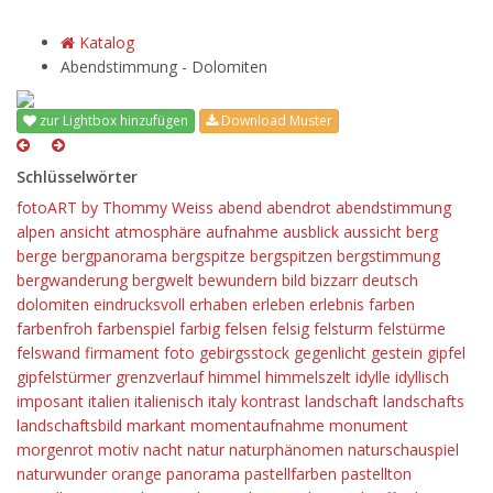
Katalog
Abendstimmung - Dolomiten
zur Lightbox hinzufügen
Download Muster
Schlüsselwörter
fotoART by Thommy Weiss
abend
abendrot
abendstimmung
alpen
ansicht
atmosphäre
aufnahme
ausblick
aussicht
berg
berge
bergpanorama
bergspitze
bergspitzen
bergstimmung
bergwanderung
bergwelt
bewundern
bild
bizzarr
deutsch
dolomiten
eindrucksvoll
erhaben
erleben
erlebnis
farben
farbenfroh
farbenspiel
farbig
felsen
felsig
felsturm
felstürme
felswand
firmament
foto
gebirgsstock
gegenlicht
gestein
gipfel
gipfelstürmer
grenzverlauf
himmel
himmelszelt
idylle
idyllisch
imposant
italien
italienisch
italy
kontrast
landschaft
landschafts
landschaftsbild
markant
momentaufnahme
monument
morgenrot
motiv
nacht
natur
naturphänomen
naturschauspiel
naturwunder
orange
panorama
pastellfarben
pastellton