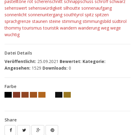
pastelltöne
rot
scherenschnitt
schnappschuss
schroff
schwarz
sehenswert
sehenswürdigkeit
silhoutte
sonnenaufgang
sonnenlicht
sonnenuntergang
southtyrol
spitz
spitzen
sprachgrenze
staunen
steine
stimmung
stimmungsbild
südtirol
thommy
tourismus
touristik
wandern
wanderung
weg
wege
wuchtig
Datei Details
Veröffentlicht:
25.09.2021
Bewertet:
Kategorie:
Angesehen:
1529
Downloads:
0
Farbe
Share