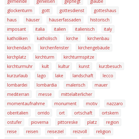
gemeinde
genießen
gepflegt
glaube
glockenturm
gott
gottesdienst
gotteshaus
haus
häuser
häuserfassaden
historisch
imposant
italia
italien
italienisch
italy
katholiken
katholisch
kirche
kirchenbau
kirchendach
kirchenfenster
kirchengebäude
kirchplatz
kirchturm
kirchturmspitze
kirchturmuhr
kult
kultur
kunst
kurzbesuch
kurzurlaub
lago
lake
landschaft
lecco
lombardei
lombardia
malerisch
mauer
mediterran
messe
mittelalterlicher
momentaufnahme
monument
motiv
nazzaro
oberitalien
orrido
ort
ortschaft
ortskern
ostufer
pioverna
pittoreske
platz
region
reise
reisen
reiseziel
reizvoll
religion