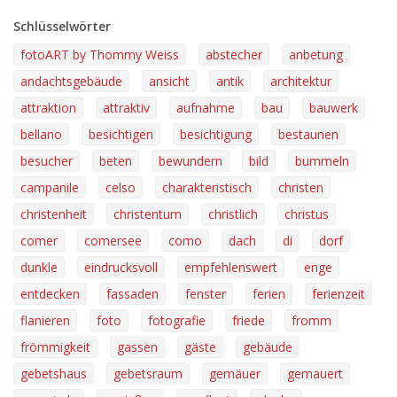
Schlüsselwörter
fotoART by Thommy Weiss
abstecher
anbetung
andachtsgebäude
ansicht
antik
architektur
attraktion
attraktiv
aufnahme
bau
bauwerk
bellano
besichtigen
besichtigung
bestaunen
besucher
beten
bewundern
bild
bummeln
campanile
celso
charakteristisch
christen
christenheit
christentum
christlich
christus
comer
comersee
como
dach
di
dorf
dunkle
eindrucksvoll
empfehlenswert
enge
entdecken
fassaden
fenster
ferien
ferienzeit
flanieren
foto
fotografie
friede
fromm
frömmigkeit
gassen
gäste
gebäude
gebetshaus
gebetsraum
gemäuer
gemauert