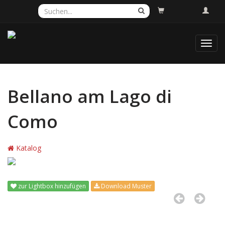
Toggl
navig
Bellano am Lago di
Como
Katalog
zur Lightbox hinzufügen
Download Muster