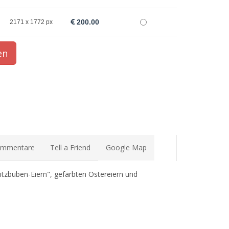
200.00
2171 x 1772 px
mmentare
Tell a Friend
Google Map
pitzbuben-Eiern", gefärbten Ostereiern und