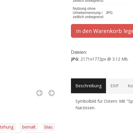
zeitlich unbegrenzt
Nutzung ohne
Urhebernennung /
JPG
zeitlich unbegrenzt
Dateien:
JPG:
2171x1772px @ 3.12 Mb.
Beschreibung
EXIF
Ko
Symbolbild für Ostern: Mit "S
Narzissen.
stehung
bemalt
blau