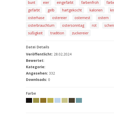
bunt
eier
eingefärbt
farbenfroh
färb
gefärbt
gelb
hartgekocht
kalorien
kn
osterhase
ostereier
osternest
ostern
osterbrauchtum
ostersonntag
rot
sche
süßigkeit
tradition
zuckereier
Datei Details
Veröffentlicht:
28.02.2024
Bewertet:
Kategorie:
Angesehen:
332
Downloads:
0
Farbe