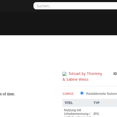
fotoart by Thommy
ID
& Sabine Weiss
Lizenz:
Redaktionelle Nutzu
TITEL
TYP
Nutzung mit
Urhebernennung /
JPG