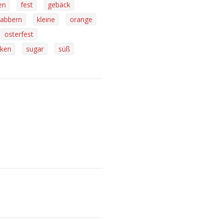
en
fest
gebäck
abbern
kleine
orange
osterfest
nken
sugar
süß