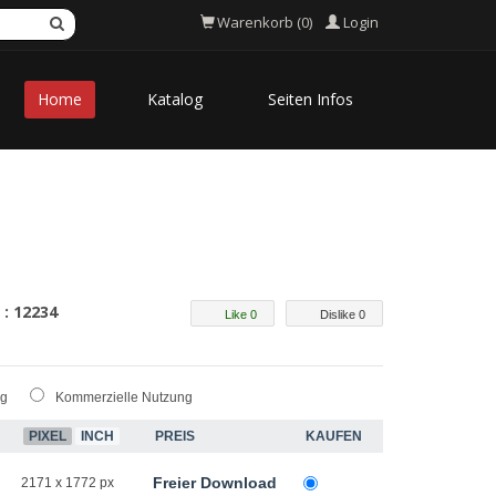
Login
Warenkorb (0)
Home
Katalog
Seiten Infos
 : 12234
Like 0
Dislike 0
ng
Kommerzielle Nutzung
PIXEL
INCH
PREIS
KAUFEN
Freier Download
2171 x 1772 px