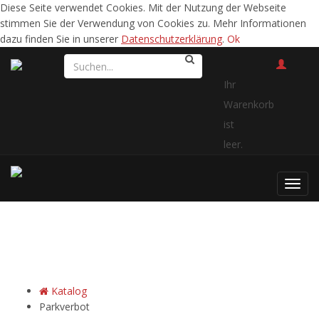
Diese Seite verwendet Cookies. Mit der Nutzung der Webseite
stimmen Sie der Verwendung von Cookies zu. Mehr Informationen
dazu finden Sie in unserer
Datenschutzerklärung
.
Ok
Ihr
Warenkorb
ist
leer.
Toggl
navig
Parkverbot
Parkverbot
Katalog
Parkverbot