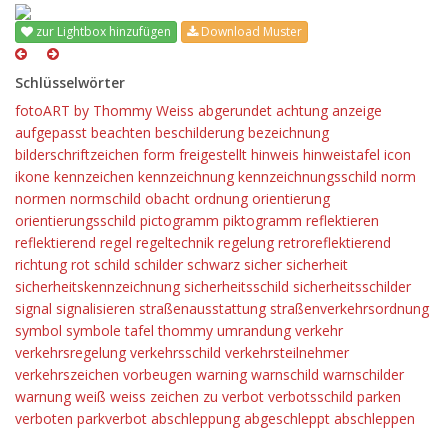
zur Lightbox hinzufügen
Download Muster
Schlüsselwörter
fotoART by Thommy Weiss
abgerundet
achtung
anzeige
aufgepasst
beachten
beschilderung
bezeichnung
bilderschriftzeichen
form
freigestellt
hinweis
hinweistafel
icon
ikone
kennzeichen
kennzeichnung
kennzeichnungsschild
norm
normen
normschild
obacht
ordnung
orientierung
orientierungsschild
pictogramm
piktogramm
reflektieren
reflektierend
regel
regeltechnik
regelung
retroreflektierend
richtung
rot
schild
schilder
schwarz
sicher
sicherheit
sicherheitskennzeichnung
sicherheitsschild
sicherheitsschilder
signal
signalisieren
straßenausstattung
straßenverkehrsordnung
symbol
symbole
tafel
thommy
umrandung
verkehr
verkehrsregelung
verkehrsschild
verkehrsteilnehmer
verkehrszeichen
vorbeugen
warning
warnschild
warnschilder
warnung
weiß
weiss
zeichen
zu
verbot
verbotsschild
parken
verboten
parkverbot
abschleppung
abgeschleppt
abschleppen