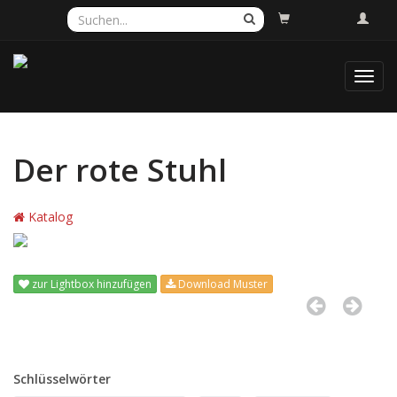
Toggl
navig
Der rote Stuhl
Katalog
zur Lightbox hinzufügen
Download Muster
Schlüsselwörter