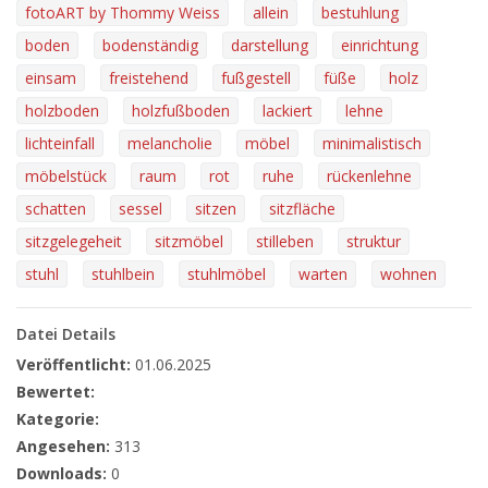
fotoART by Thommy Weiss
allein
bestuhlung
boden
bodenständig
darstellung
einrichtung
einsam
freistehend
fußgestell
füße
holz
holzboden
holzfußboden
lackiert
lehne
lichteinfall
melancholie
möbel
minimalistisch
möbelstück
raum
rot
ruhe
rückenlehne
schatten
sessel
sitzen
sitzfläche
sitzgelegeheit
sitzmöbel
stilleben
struktur
stuhl
stuhlbein
stuhlmöbel
warten
wohnen
Datei Details
Veröffentlicht:
01.06.2025
Bewertet:
Kategorie:
Angesehen:
313
Downloads:
0