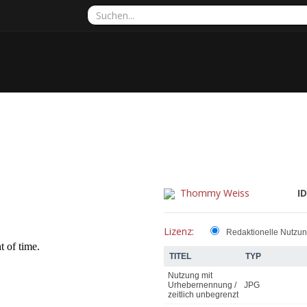
Thommy Weiss
ID
Lizenz:
Redaktionelle Nutzu
TITEL
TYP
Nutzung mit
Urhebernennung /
JPG
zeitlich unbegrenzt