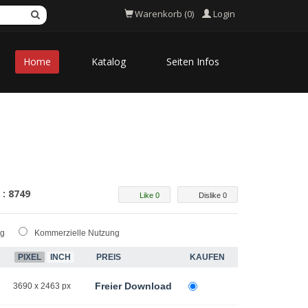
Login
Warenkorb (0)
Home
Katalog
Seiten Infos
 : 8749
Like 0
Dislike 0
ng
Kommerzielle Nutzung
PIXEL
INCH
PREIS
KAUFEN
Freier Download
3690 x 2463 px