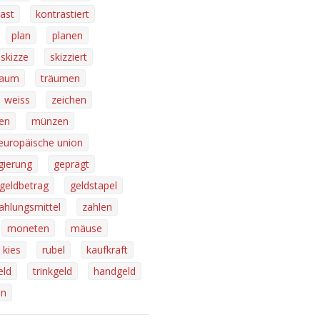
ast
kontrastiert
plan
planen
skizze
skizziert
raum
träumen
weiss
zeichen
ren
münzen
europäische union
gierung
geprägt
geldbetrag
geldstapel
ahlungsmittel
zahlen
moneten
mäuse
kies
rubel
kaufkraft
eld
trinkgeld
handgeld
en