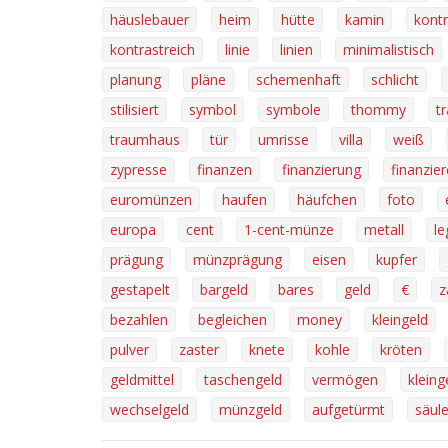
häuslebauer
heim
hütte
kamin
kontr
kontrastreich
linie
linien
minimalistisch
planung
pläne
schemenhaft
schlicht
stilisiert
symbol
symbole
thommy
t
traumhaus
tür
umrisse
villa
weiß
zypresse
finanzen
finanzierung
finanzie
euromünzen
haufen
häufchen
foto
europa
cent
1-cent-münze
metall
le
prägung
münzprägung
eisen
kupfer
gestapelt
bargeld
bares
geld
€
z
bezahlen
begleichen
money
kleingeld
pulver
zaster
knete
kohle
kröten
geldmittel
taschengeld
vermögen
kleing
wechselgeld
münzgeld
aufgetürmt
säul