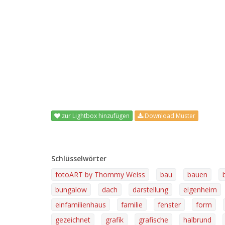
zur Lightbox hinzufügen
Download Muster
Schlüsselwörter
fotoART by Thommy Weiss
bau
bauen
bungalow
dach
darstellung
eigenheim
einfamilienhaus
familie
fenster
form
gezeichnet
grafik
grafische
halbrund