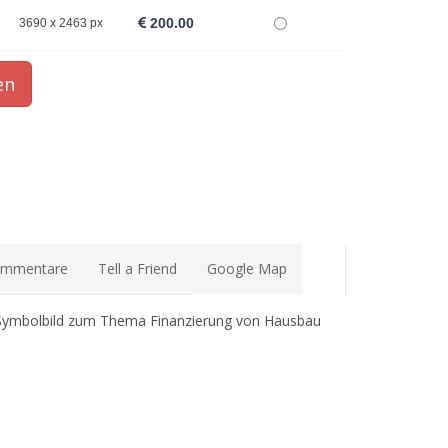
200.00
3690 x 2463 px
mmentare
Tell a Friend
Google Map
Symbolbild zum Thema Finanzierung von Hausbau