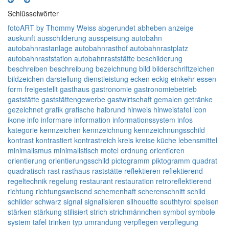
Schlüsselwörter
fotoART by Thommy Weiss
abgerundet
abheben
anzeige
auskunft
ausschilderung
ausspeisung
autobahn
autobahnrastanlage
autobahnrasthof
autobahnrastplatz
autobahnraststation
autobahnraststätte
beschilderung
beschreiben
beschreibung
bezeichnung
bild
bilderschriftzeichen
bildzeichen
darstellung
dienstleistung
ecken
eckig
einkehr
essen
form
freigestellt
gasthaus
gastronomie
gastronomiebetrieb
gaststätte
gaststättengewerbe
gastwirtschaft
gemalen
getränke
gezeichnet
grafik
grafische
halbrund
hinweis
hinweistafel
icon
ikone
info
informare
information
informationssystem
infos
kategorie
kennzeichen
kennzeichnung
kennzeichnungsschild
kontrast
kontrastiert
kontrastreich
kreis
kreise
küche
lebensmittel
minimalismus
minimalistisch
motel
ordnung
orientieren
orientierung
orientierungsschild
pictogramm
piktogramm
quadrat
quadratisch
rast
rasthaus
raststätte
reflektieren
reflektierend
regeltechnik
regelung
restaurant
restauration
retroreflektierend
richtung
richtungsweisend
schemenhaft
scherenschnitt
schild
schilder
schwarz
signal
signalisieren
silhouette
southtyrol
speisen
stärken
stärkung
stilisiert
strich
strichmännchen
symbol
symbole
system
tafel
trinken
typ
umrandung
verpflegen
verpflegung