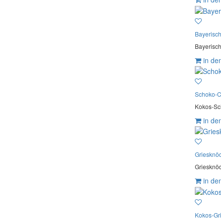
Bayerisc
Bayerisch
in de
Schoko-
Kokos-Sc
in de
Griesknö
Griesknöde
in de
Kokos-Gr