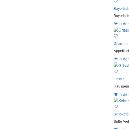
Bayerisc
Bayerisch
in de
Grissini 
Appetitlic
in de
Grissini
Hausgemac
in de
Schokotö
Süße Verf