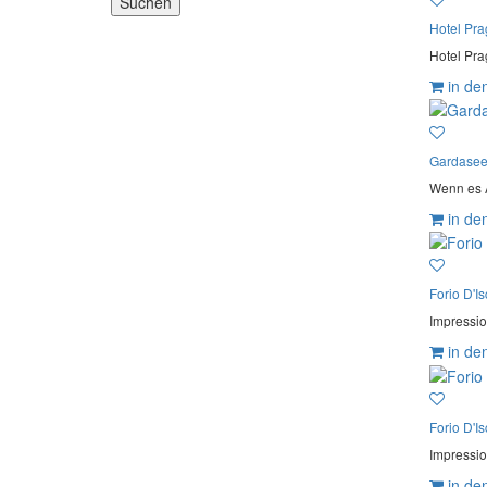
Hotel Pra
Hotel Pra
in de
Gardasee
Wenn es A
in de
Forio D'Is
Impressio
in de
Forio D'Is
Impressio
in de