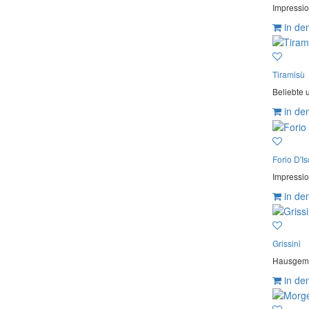
Impressio
in de
Tiramisù
Beliebte 
in de
Forio D'Is
Impressio
in de
Grissini
Hausgemac
in de