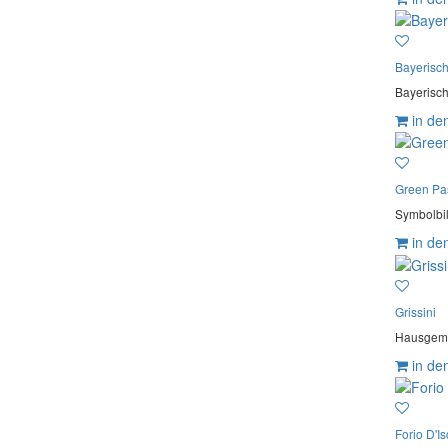
Bayerisc
Bayerisch
in de
Green Pa
Symbolbild
in de
Grissini
Hausgemac
in de
Forio D'Is