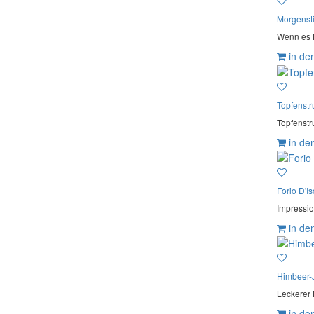
Morgenst
Wenn es 
in de
Topfenstr
Topfenstr
in de
Forio D'Is
Impressio
in de
Himbeer-
Leckerer 
in de