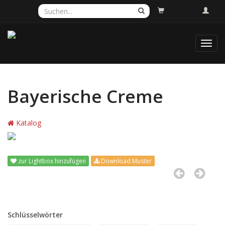
Toggl
navig
Bayerische Creme
Katalog
zur Lightbox hinzufügen
Download Muster
Schlüsselwörter