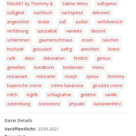
fotoART by Thommy &
Sabine Weiss
süßspeise
süßigkeit
nachtisch
nachspeise
dekoriert
angerichtet
lecker
süß
zucker
verführerisch
verführung
spezialität
variante
dessert
schlemmen
gaumenschmaus
essen
naschen
hochzeit
gezuckert
saftig
anrichten
bistro
café
deko
dekoration
festlich
genuss
genießen
konditorei
kredenzen
menü
restaurant
ristorante
rezept
speise
thommy
bayerische creme
crème bavaroise
gesulzte creme
milch
eigelb
schlagsahne
gelatine
vanille
zubereitung
konsistenz
physalis
kastanienherz
Datei Details
Veröffentlicht:
23.05.2021