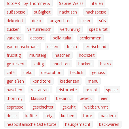
fotoART by Thommy &
Sabine Weiss
italien
süßspeise
süßigkeit
nachtisch
nachspeise
dekoriert
deko
angerichtet
lecker
süß
zucker
verführerisch
verführung
spezialität
variante
dessert
bella italia
schlemmen
gaumenschmaus
essen
frisch
erfrischend
fruchtig
mürbteig
naschen
hochzeit
gezuckert
saftig
anrichten
backen
bistro
café
deko
dekoration
festlich
genuss
genießen
konditorei
kredenzen
menü
naschen
restaurant
ristorante
rezept
speise
thommy
klassisch
bekannt
beliebt
eier
espresso
geschichtet
gekühlt
weltberühmt
dolce
kaffee
teig
kuchen
torte
pastiera
neapolitanische Ostertorte
hausgemacht
backwaren