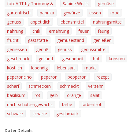
fotoART by Thommy &
Sabine Weiss
gemüse
gartenfrisch
paprika
gewürze
essen
food
genuss
appetitlich
lebensmittel
nahrungsmittel
nahrung
chili
ernährung
feuer
feurig
frucht
gaststätte
gemüsestand
genießen
geniessen
genuß
genuss
genussmittel
geschmack
gesund
gesundheit
hot
konsum
köstlich
lebendig
lebensart
markt
peperoncino
peperoni
pepperoni
rezept
scharf
schmecken
schmeckt
verzehr
basilikum
rot
gelb
orange
salat
nachtschattengewächs
farbe
farbenfroh
schwarz
schärfe
geschmack
Datei Details