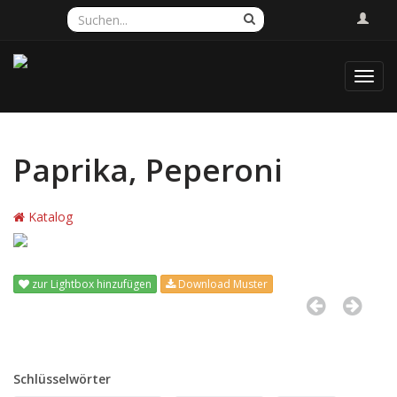
Toggl
navig
Paprika, Peperoni
Katalog
zur Lightbox hinzufügen
Download Muster
Schlüsselwörter