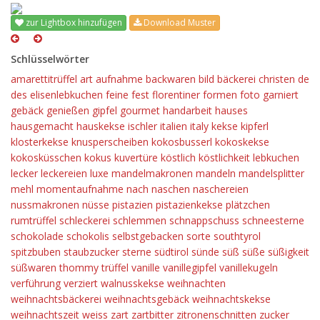
zur Lightbox hinzufügen
Download Muster
Schlüsselwörter
amarettitrüffel
art
aufnahme
backwaren
bild
bäckerei
christen
de
des
elisenlebkuchen
feine
fest
florentiner
formen
foto
garniert
gebäck
genießen
gipfel
gourmet
handarbeit
hauses
hausgemacht
hauskekse
ischler
italien
italy
kekse
kipferl
klosterkekse
knusperscheiben
kokosbusserl
kokoskekse
kokosküsschen
kokus
kuvertüre
köstlich
köstlichkeit
lebkuchen
lecker
leckereien
luxe
mandelmakronen
mandeln
mandelsplitter
mehl
momentaufnahme
nach
naschen
naschereien
nussmakronen
nüsse
pistazien
pistazienkekse
plätzchen
rumtrüffel
schleckerei
schlemmen
schnappschuss
schneesterne
schokolade
schokolis
selbstgebacken
sorte
southtyrol
spitzbuben
staubzucker
sterne
südtirol
sünde
süß
süße
süßigkeit
süßwaren
thommy
trüffel
vanille
vanillegipfel
vanillekugeln
verführung
verziert
walnusskekse
weihnachten
weihnachtsbäckerei
weihnachtsgebäck
weihnachtskekse
weihnachtszeit
weiss
zart
zartbitter
zitronenschnitten
zucker