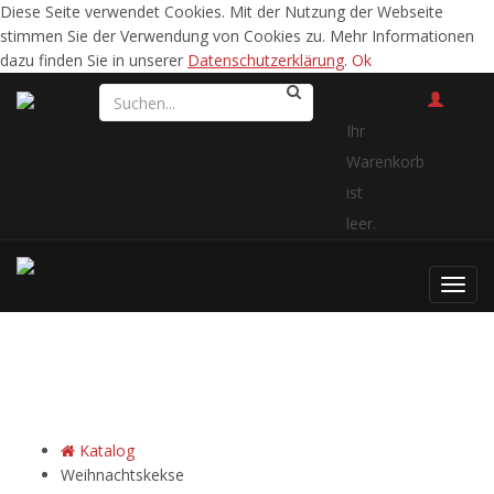
Diese Seite verwendet Cookies. Mit der Nutzung der Webseite
stimmen Sie der Verwendung von Cookies zu. Mehr Informationen
dazu finden Sie in unserer
Datenschutzerklärung
.
Ok
Ihr
Warenkorb
ist
leer.
Toggl
navig
Weihnachtskekse
Weihnachtskekse
Katalog
Weihnachtskekse