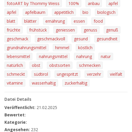
fotoART by Thommy Weiss
100%
anbau
apfel
äpfel
apfelbaum
appetitlich
bio
biologsch
blatt
blätter
ernährung
essen
food
früchte
frühstück
geniessen
genuss
genuß
geschmack
geschmackvoll
gesund
gesundheit
grundnahrungsmittel
himmel
köstlich
lebensmittel
nahrungsmittel
nahrung
natur
natürlich
obst
obstsorten
schmecken
schmeckt
südtirol
ungespritzt
verzehr
vielfalt
vitamine
wasserhaltig
zuckerhaltig
Datei Details
Veröffentlicht:
21.02.2025
Bewertet:
Kategorie:
Angesehen:
232