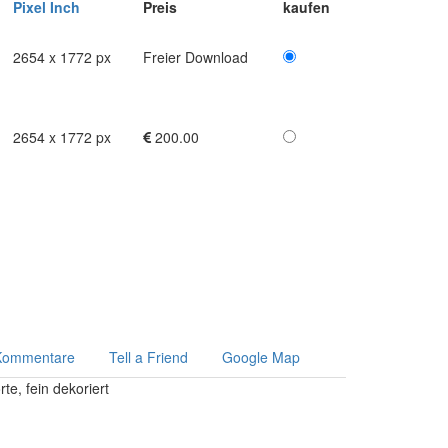
Pixel
Inch
Preis
kaufen
2654 x 1772 px
Freier Download
2654 x 1772 px
200.00
Kommentare
Tell a Friend
Google Map
te, fein dekoriert