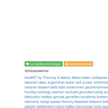
zur Lightbox hinzufügen
Download Muster
Schlüsselwörter
fotoART by Thommy &
Sabine Weiss
italien
süßspeise
dekoriert
deko
angerichtet
lecker
süß
zucker
verführer
variante
dessert
bella italia
schlemmen
gaumenschma
fruchtig
mürbteig
naschen
hochzeit
gezuckert
saftig
an
dekoration
festlich
genuss
genießen
konditorei
kreden
ristorante
rezept
speise
thommy
klassisch
bekannt
bel
gekühlt
weltberühmt
dolce
kaffee
teig
kuchen
torte
pas