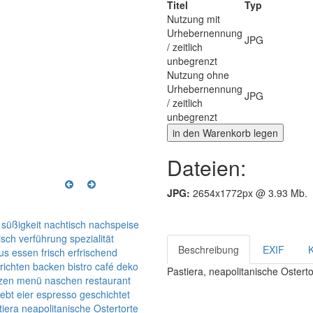
Titel
Typ
Nutzung mit
Urhebernennung
JPG
/ zeitlich
unbegrenzt
Nutzung ohne
Urhebernennung
JPG
/ zeitlich
unbegrenzt
Dateien:
JPG:
2654x1772px @ 3.93 Mb.
süßigkeit
nachtisch
nachspeise
isch
verführung
spezialität
Beschreibung
EXIF
us
essen
frisch
erfrischend
richten
backen
bistro
café
deko
Pastiera, neapolitanische Ostertor
zen
menü
naschen
restaurant
iebt
eier
espresso
geschichtet
tiera
neapolitanische Ostertorte