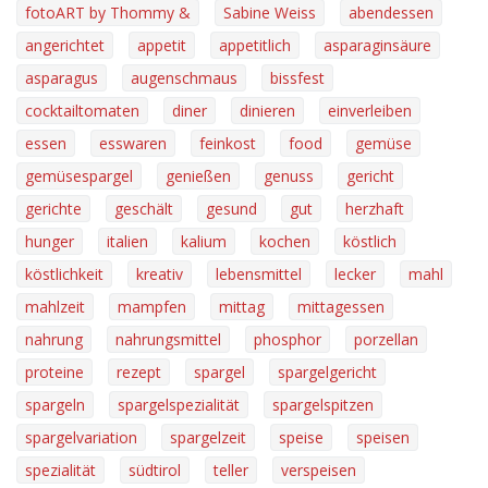
fotoART by Thommy &
Sabine Weiss
abendessen
angerichtet
appetit
appetitlich
asparaginsäure
asparagus
augenschmaus
bissfest
cocktailtomaten
diner
dinieren
einverleiben
essen
esswaren
feinkost
food
gemüse
gemüsespargel
genießen
genuss
gericht
gerichte
geschält
gesund
gut
herzhaft
hunger
italien
kalium
kochen
köstlich
köstlichkeit
kreativ
lebensmittel
lecker
mahl
mahlzeit
mampfen
mittag
mittagessen
nahrung
nahrungsmittel
phosphor
porzellan
proteine
rezept
spargel
spargelgericht
spargeln
spargelspezialität
spargelspitzen
spargelvariation
spargelzeit
speise
speisen
spezialität
südtirol
teller
verspeisen