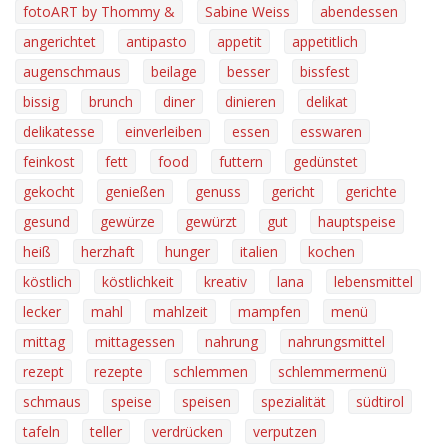
fotoART by Thommy &
Sabine Weiss
abendessen
angerichtet
antipasto
appetit
appetitlich
augenschmaus
beilage
besser
bissfest
bissig
brunch
diner
dinieren
delikat
delikatesse
einverleiben
essen
esswaren
feinkost
fett
food
futtern
gedünstet
gekocht
genießen
genuss
gericht
gerichte
gesund
gewürze
gewürzt
gut
hauptspeise
heiß
herzhaft
hunger
italien
kochen
köstlich
köstlichkeit
kreativ
lana
lebensmittel
lecker
mahl
mahlzeit
mampfen
menü
mittag
mittagessen
nahrung
nahrungsmittel
rezept
rezepte
schlemmen
schlemmermenü
schmaus
speise
speisen
spezialität
südtirol
tafeln
teller
verdrücken
verputzen